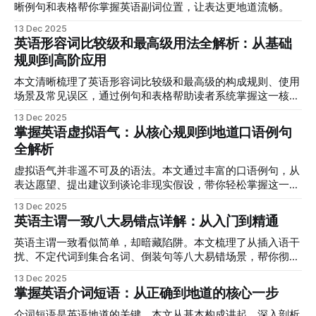
晰例句和表格帮你掌握英语副词位置，让表达更地道流畅。
13 Dec 2025
英语形容词比较级和最高级用法全解析：从基础
规则到高阶应用
本文清晰梳理了英语形容词比较级和最高级的构成规则、使用
场景及常见误区，通过例句和表格帮助读者系统掌握这一核心
语法点。
13 Dec 2025
掌握英语虚拟语气：从核心规则到地道口语例句
全解析
虚拟语气并非遥不可及的语法。本文通过丰富的口语例句，从
表达愿望、提出建议到谈论非现实假设，带你轻松掌握这一让
英语更地道的核心技能。
13 Dec 2025
英语主谓一致八大易错点详解：从入门到精通
英语主谓一致看似简单，却暗藏陷阱。本文梳理了从插入语干
扰、不定代词到集合名词、倒装句等八大易错场景，帮你彻底
理清动词单复数的选择逻辑。
13 Dec 2025
掌握英语介词短语：从正确到地道的核心一步
介词短语是英语地道的关键。本文从基本构成讲起，深入剖析