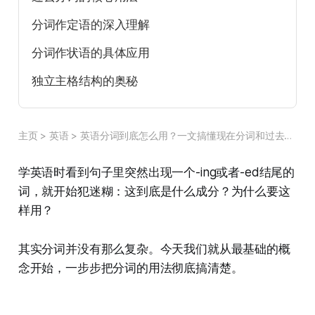
分词作定语的深入理解
分词作状语的具体应用
独立主格结构的奥秘
分词使用中的常见陷阱
主页
>
英语
>
英语分词到底怎么用？一文搞懂现在分词和过去分词的全部用法
实战练习让理解更深入
学英语时看到句子里突然出现一个-ing或者-ed结尾的
词，就开始犯迷糊：这到底是什么成分？为什么要这
样用？
其实分词并没有那么复杂。今天我们就从最基础的概
念开始，一步步把分词的用法彻底搞清楚。